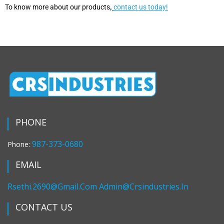
To know more about our products
,
contact us today!
PHONE
987-373-0680
Phone:
EMAIL
Rsethi.2690@gmail.com
Admin@crsindustries.in
CONTACT US